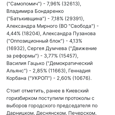
("Самопомич") - 7,96% (32613),
Владимира Бондаренко
("Батькивщина") - 7,18% (29391),
Александра Мирного (ВО "Свобода") -
4,44% (18204), Александра Пузанова
("Оппозиционный блок") - 4,13%
(16932), Сергея Думчева ("Движение
за реформы") - 3,77% (15457),
Василия Гацько ("Демократический
Альянс") - 2,85% (11663), Геннадия
Корбана ("УКРОП") - 2,60% (10676).
Стоит отметить, ранее в Киевский
горизбирком поступили протоколы с
выборов городского председателя по
Дарницком, Деснянском, Печерском,