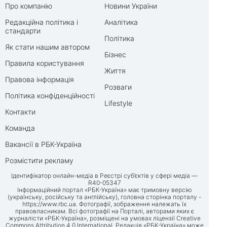
Про компанію
Новини України
Редакційна політика і
Аналітика
стандарти
Політика
Як стати нашим автором
Бізнес
Правила користування
Життя
Правова інформація
Розваги
Політика конфіденційності
Lifestyle
Контакти
Команда
Вакансії в РБК-Україна
Розмістити рекламу
Ідентифікатор онлайн-медіа в Реєстрі суб’єктів у сфері медіа —
R40-05347
Інформаційний портал «РБК-Україна» має тримовну версію
(українську, російську та англійську), головна сторінка порталу -
https://www.rbc.ua
. Фотографії, зображення належать їх
правовласникам. Всі фотографії на Порталі, авторами яких є
журналісти «РБК-Україна», розміщені на умовах ліцензії Creative
Commons Attribution 4.0 International. Редакція «РБК-Україна» може