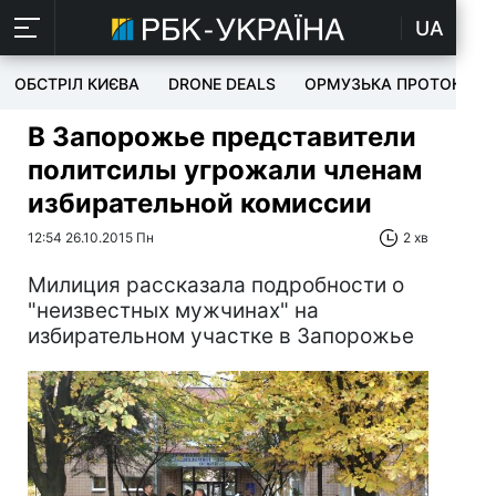
UA
ОБСТРІЛ КИЄВА
DRONE DEALS
ОРМУЗЬКА ПРОТОКА
В Запорожье представители
политсилы угрожали членам
избирательной комиссии
12:54 26.10.2015 Пн
2 хв
Милиция рассказала подробности о
"неизвестных мужчинах" на
избирательном участке в Запорожье