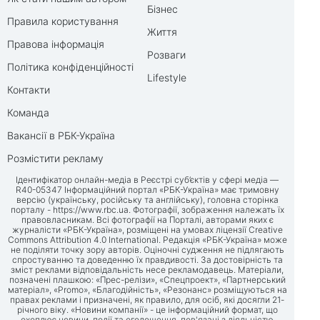
Бізнес
Правила користування
Життя
Правова інформація
Розваги
Політика конфіденційності
Lifestyle
Контакти
Команда
Вакансії в РБК-Україна
Розмістити рекламу
Ідентифікатор онлайн-медіа в Реєстрі суб’єктів у сфері медіа —
R40-05347 Інформаційний портал «РБК-Україна» має тримовну
версію (українську, російську та англійську), головна сторінка
порталу -
https://www.rbc.ua
. Фотографії, зображення належать їх
правовласникам. Всі фотографії на Порталі, авторами яких є
журналісти «РБК-Україна», розміщені на умовах ліцензії Creative
Commons Attribution 4.0 International. Редакція «РБК-Україна» може
не поділяти точку зору авторів. Оціночні судження не підлягають
спростуванню та доведенню їх правдивості. За достовірність та
зміст реклами відповідальність несе рекламодавець. Матеріали,
позначені плашкою: «Прес-релізи», «Спецпроект», «Партнерський
матеріал», «Promo», «Благодійність», «Резонанс» розміщуються на
правах реклами і призначені, як правило, для осіб, які досягли 21-
річного віку. «Новини компанії» - це інформаційний формат, що
охоплює новини, події та оголошення, пов'язані з діяльністю