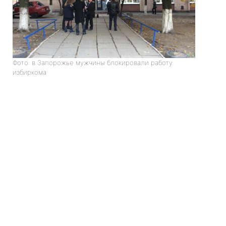
Фото: в Запорожье мужчины блокировали работу
избиркома