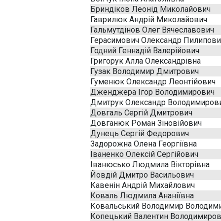
Бриндіков Леонід Миколайович
Гаврилюк Андрій Миколайович
Гальмутдінов Олег Вячеславович
Герасимович Олександр Пилипови
Годний Геннадій Валерійович
Григорук Алла Олександрівна
Гузак Володимир Дмитрович
Гуменюк Олександр Леонтійович
Дженджера Ігор Володимирович
Дмитрук Олександр Володимиров
Довгаль Сергій Дмитрович
Довганюк Роман Зіновійович
Дунець Сергій Федорович
Задорожна Олена Георгіївна
Іваненко Олексій Сергійович
Іванюсько Людмила Вікторівна
Йовдій Дмитро Васильович
Кавенін Андрій Михайлович
Коваль Людмила Ананіївна
Ковальський Володимир Володим
Копецький Валентин Володимиро