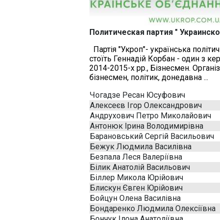
Политическая партия " Украинск
Партія "Укроп"- українська політичн
стоїть Геннадій Корбан - один з ке
2014-2015-х рр., Бізнесмен. Органі
бізнесмен, політик, донедавна ...
Чогадзе Ресан Юсуфович
Алексеєв Ігор Олександрович
Андрухович Петро Миколайович
Антонюк Ірина Володимирівна
Барановський Сергій Васильович
Бежук Людмила Василівна
Безпала Леся Валеріївна
Білик Анатолій Васильович
Біллер Микола Юрійович
Блискун Євген Юрійович
Бойцун Олена Василівна
Бондаренко Людмила Олексіївна
Бончук Ілона Анатоліївна