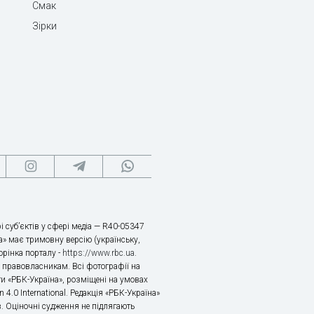
Смак
Зірки
і суб’єктів у сфері медіа — R40-05347
» має тримовну версію (українську,
торінка порталу -
https://www.rbc.ua
.
х правовласникам. Всі фотографії на
ти «РБК-Україна», розміщені на умовах
n 4.0 International. Редакція «РБК-Україна»
в. Оціночні судження не підлягають