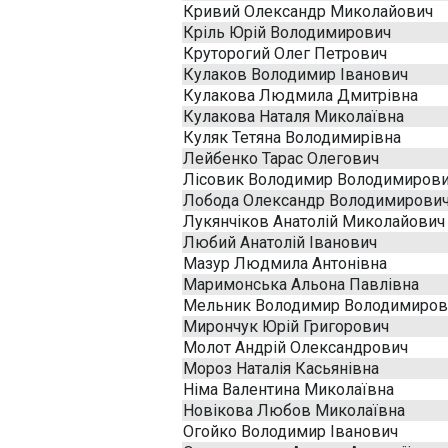
Кривий Олександр Миколайович
Кріль Юрій Володимирович
Круторогий Олег Петрович
Кулаков Володимир Іванович
Кулакова Людмила Дмитрівна
Кулакова Наталя Миколаївна
Куляк Тетяна Володимирівна
Лейбенко Тарас Олегович
Лісовик Володимир Володимиров
Лобода Олександр Володимирови
Лукянчіков Анатолій Миколайович
Любий Анатолій Іванович
Мазур Людмила Антонівна
Маримонська Альона Павлівна
Мельник Володимир Володимиров
Мирончук Юрій Григорович
Молот Андрій Олександрович
Мороз Наталія Касьянівна
Німа Валентина Миколаївна
Новікова Любов Миколаївна
Огойко Володимир Іванович