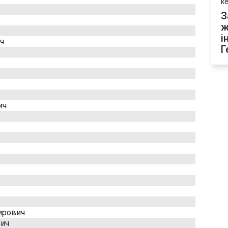
к
З
ж
і
ч
Г
ич
ирович
вич