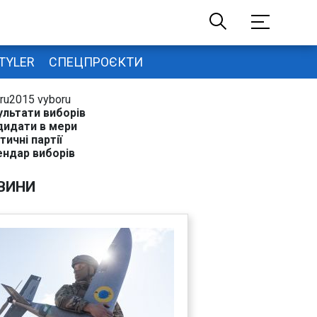
TYLER
СПЕЦПРОЄКТИ
ru2015 vyboru
ультати виборів
дидати в мери
тичні партії
ендар виборів
ВИНИ