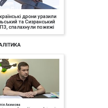
країнські дрони уразили
льський та Сизранський
ПЗ, спалахнули пожежі
АЛІТИКА
лія Акимова