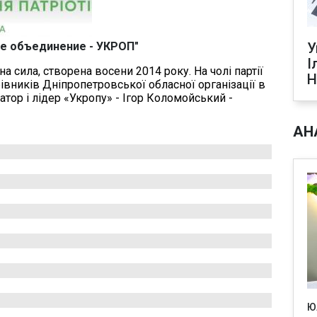
ое объединение - УКРОП"
У
І
а сила, створена восени 2014 року. На чолі партії
Н
рівників Дніпропетровської обласної організації в
затор і лідер «Укропу» - Ігор Коломойський -
АН
Ю