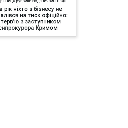
ерівниця рубрики Надзвичайні події
а рік ніхто з бізнесу не
алівся на тиск офіційно:
нтерв'ю з заступником
енпрокурора Кримом