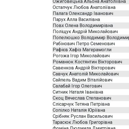
Ожиговецька Альона Анатоліївна
Остапчук Любов Анатоліївна
Палага Олександр Іванович
Парух Алла Василівна
Повх Олена Володимирівна
Поліщук Андрій Миколайович
Попелюшко Володимир Володими
Рабінович Петро Семенович
Рафієв Хафіз Магерамогли
Рогожа Ігор Миколайович
Романюк Костянтин Вікторович
Савенков Андрій Вікторович
Савчук Анатолій Миколайович
Сайпель Вадим Віталійович
Салабай Ігор Олегович
Ситник Наталя Іванівна
Скоц Вячеслав Степанович
Слісарчук Тетяна Петрівна
Сопілко Наталія Юріївна
Срібняк Руслан Васильович
Тарасюк Любов Григорівна
Фоміна Людмила Дмитрівна