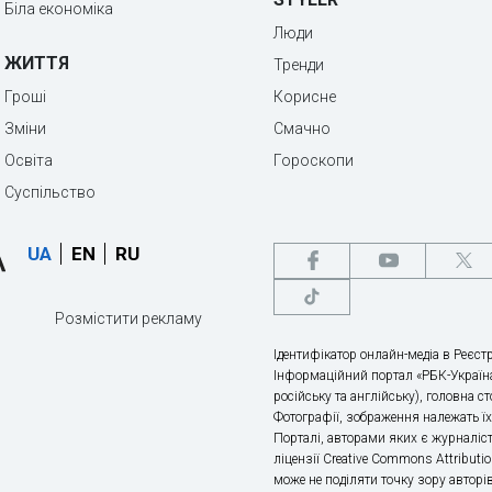
Біла економіка
Люди
ЖИТТЯ
Тренди
Гроші
Корисне
Зміни
Смачно
Освіта
Гороскопи
Суспільство
UA
EN
RU
Розмістити рекламу
Ідентифікатор онлайн-медіа в Реєстр
Інформаційний портал «РБК-Україна
російську та англійську), головна с
Фотографії, зображення належать ї
Порталі, авторами яких є журналіс
ліцензії Creative Commons Attributio
може не поділяти точку зору авторі