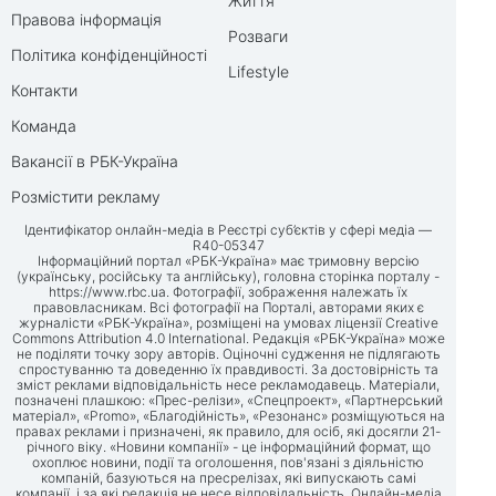
Життя
Правова інформація
Розваги
Політика конфіденційності
Lifestyle
Контакти
Команда
Вакансії в РБК-Україна
Розмістити рекламу
Ідентифікатор онлайн-медіа в Реєстрі суб’єктів у сфері медіа —
R40-05347
Інформаційний портал «РБК-Україна» має тримовну версію
(українську, російську та англійську), головна сторінка порталу -
https://www.rbc.ua
. Фотографії, зображення належать їх
правовласникам. Всі фотографії на Порталі, авторами яких є
журналісти «РБК-Україна», розміщені на умовах ліцензії Creative
Commons Attribution 4.0 International. Редакція «РБК-Україна» може
не поділяти точку зору авторів. Оціночні судження не підлягають
спростуванню та доведенню їх правдивості. За достовірність та
зміст реклами відповідальність несе рекламодавець. Матеріали,
позначені плашкою: «Прес-релізи», «Спецпроект», «Партнерський
матеріал», «Promo», «Благодійність», «Резонанс» розміщуються на
правах реклами і призначені, як правило, для осіб, які досягли 21-
річного віку. «Новини компанії» - це інформаційний формат, що
охоплює новини, події та оголошення, пов'язані з діяльністю
компаній, базуються на пресрелізах, які випускають самі
компанії, і за які редакція не несе відповідальність. Онлайн-медіа