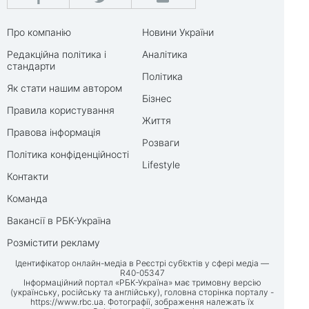
Про компанію
Новини України
Редакційна політика і
Аналітика
стандарти
Політика
Як стати нашим автором
Бізнес
Правила користування
Життя
Правова інформація
Розваги
Політика конфіденційності
Lifestyle
Контакти
Команда
Вакансії в РБК-Україна
Розмістити рекламу
Ідентифікатор онлайн-медіа в Реєстрі суб’єктів у сфері медіа —
R40-05347
Інформаційний портал «РБК-Україна» має тримовну версію
(українську, російську та англійську), головна сторінка порталу -
https://www.rbc.ua
. Фотографії, зображення належать їх