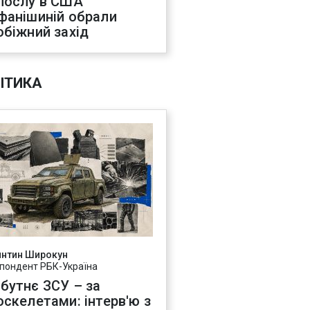
послу в США
фанішиній обрали
обіжний захід
ІТИКА
янтин Широкун
пондент РБК-Україна
бутнє ЗСУ – за
оскелетами: інтерв'ю з