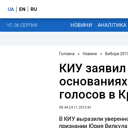
UA
EN
RU
НОВИНИ
АНАЛІТИКА
ЧТ, 06 СЕРПНЯ
Головна
»
Новини
»
Вибори 201
КИУ заявил
основаниях
голосов в 
08:44 24.11.2015 Вт
В КИУ выразили уверенно
признании Юрия Вилкула