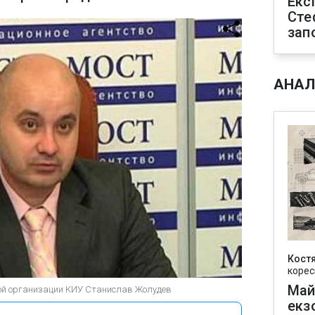
Екс
Сте
зап
АНАЛ
Кост
корес
Май
ной организации КИУ Станислав Жолудев
екз