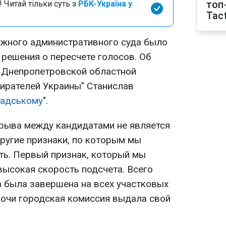
топ
 Читай тільки суть з
РБК-Україна у
Tact
ужного административного суда было
 решения о пересчете голосов. Об
 Днепропетровской областной
бирателей Украины" Станислав
адському
".
рыва между кандидатами не является
другие признаки, по которым мы
ь. Первый признак, который мы
высокая скорость подсчета. Всего
а была завершена на всех участковых
 ночи городская комиссия выдала свой