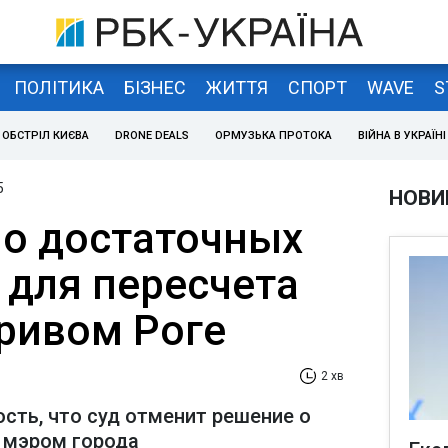
ПОЛІТИКА
БІЗНЕС
ЖИТТЯ
СПОРТ
WAVE
S
ОБСТРІЛ КИЄВА
DRONE DEALS
ОРМУЗЬКА ПРОТОКА
ВІЙНА В УКРАЇНІ
5
НОВИ
 о достаточных
 для пересчета
Кривом Роге
2 хв
сть, что суд отменит решение о
 мэром города