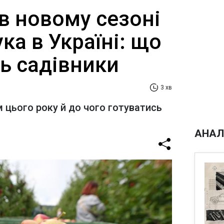
в новому сезоні
ука в Україні: що
ь садівники
3 хв
цього року й до чого готуватись
АНАЛ