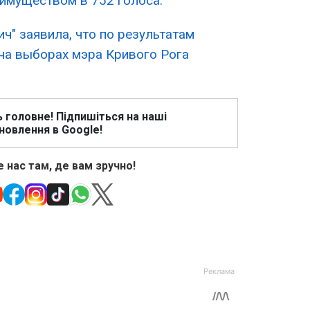
имуществом в 752 голоса.
ч" заявила, что по результатам
на выборах мэра Кривого Рога
ь головне! Підпишіться на наші
новлення в Google!
 нас там, де вам зручно!