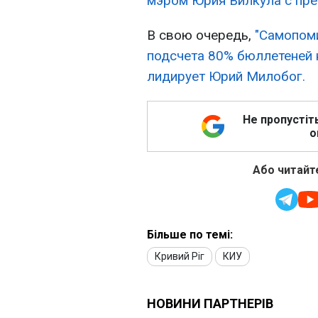
мэром Юрия Вилкула с пре
В свою очередь,
"Самопоми
подсчета 80% бюллетеней 
лидирует Юрий Милобог.
Не пропустіт
о
Або читайте
Більше по темі:
Кривий Ріг
КИУ