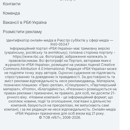
Контакти
Команда
Вакансії в РБК-Україна
Розмістити рекламу
Ідентифікатор онлайн-медіа в Реєстрі суб’єктів у сфері медіа —
R40-05347
Інформаційний портал «РБК-Україна» має тримовну версію
(українську, російську та англійську), головна сторінка порталу -
https://www.rbc.ua
. Фотографії, зображення належать їх
правовласникам. Всі фотографії на Порталі, авторами яких є
журналісти «РБК-Україна», розміщені на умовах ліцензії Creative
Commons Attribution 4.0 International. Редакція «РБК-Україна» може
не поділяти точку зору авторів. Оціночні судження не підлягають
спростуванню та доведенню їх правдивості. За достовірність та
зміст реклами відповідальність несе рекламодавець. Матеріали,
позначені плашкою: «Прес-релізи», «Спецпроект», «Партнерський
матеріал», «Promo», «Благодійність», «Резонанс» розміщуються на
правах реклами і призначені, як правило, для осіб, які досягли 21-
річного віку. «Новини компанії» - це інформаційний формат, що
охоплює новини, події та оголошення, пов'язані з діяльністю
компаній, базуються на пресрелізах, які випускають самі
компанії, і за які редакція не несе відповідальність. Онлайн-медіа
«РБК-Україна» призначене для осіб віком від 21 року.
© ТОВ «УБТ», 2006-2026.