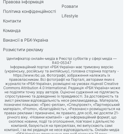
Правова інформація
Розваги
Політика конфіденційності
Lifestyle
Контакти
Команда
Вакансії в РБК-Україна
Розмістити рекламу
Ідентифікатор онлайн-медіа в Реєстрі суб’єктів у сфері медіа —
R40-05347
Інформаційний портал «РБК-Україна» має тримовну версію
(українську, російську та англійську), головна сторінка порталу -
https://www.rbc.ua
. Фотографії, зображення належать їх
правовласникам. Всі фотографії на Порталі, авторами яких є
журналісти «РБК-Україна», розміщені на умовах ліцензії Creative
Commons Attribution 4.0 International. Редакція «РБК-Україна» може
не поділяти точку зору авторів. Оціночні судження не підлягають
спростуванню та доведенню їх правдивості. За достовірність та
зміст реклами відповідальність несе рекламодавець. Матеріали,
позначені плашкою: «Прес-релізи», «Спецпроект», «Партнерський
матеріал», «Promo», «Благодійність», «Резонанс» розміщуються на
правах реклами і призначені, як правило, для осіб, які досягли 21-
річного віку. «Новини компанії» - це інформаційний формат, що
охоплює новини, події та оголошення, пов'язані з діяльністю
компаній, базуються на пресрелізах, які випускають самі
компанії, і за які редакція не несе відповідальність. Онлайн-медіа
«РБК-Україна» призначене для осіб віком від 21 року.