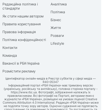
Редакційна політика і
Аналітика
стандарти
Політика
Як стати нашим автором
Бізнес
Правила користування
Життя
Правова інформація
Розваги
Політика конфіденційності
Lifestyle
Контакти
Команда
Вакансії в РБК-Україна
Розмістити рекламу
Ідентифікатор онлайн-медіа в Реєстрі суб’єктів у сфері медіа —
R40-05347
Інформаційний портал «РБК-Україна» має тримовну версію
(українську, російську та англійську), головна сторінка порталу -
https://www.rbc.ua
. Фотографії, зображення належать їх
правовласникам. Всі фотографії на Порталі, авторами яких є
журналісти «РБК-Україна», розміщені на умовах ліцензії Creative
Commons Attribution 4.0 International. Редакція «РБК-Україна» може
не поділяти точку зору авторів. Оціночні судження не підлягають
спростуванню та доведенню їх правдивості. За достовірність та