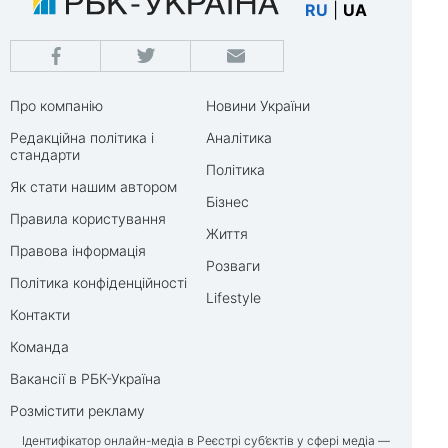
RU
|
UA
Про компанію
Новини України
Редакційна політика і
Аналітика
стандарти
Політика
Як стати нашим автором
Бізнес
Правила користування
Життя
Правова інформація
Розваги
Політика конфіденційності
Lifestyle
Контакти
Команда
Вакансії в РБК-Україна
Розмістити рекламу
Ідентифікатор онлайн-медіа в Реєстрі суб’єктів у сфері медіа —