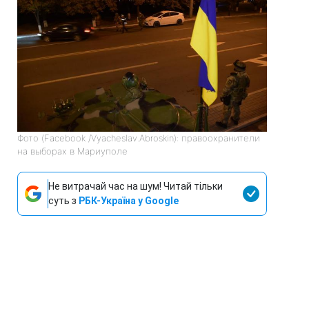
Фото (Facebook /Vyacheslav.Abroskin): правоохранители
на выборах в Мариуполе
Не витрачай час на шум! Читай тільки
суть з
РБК-Україна у Google