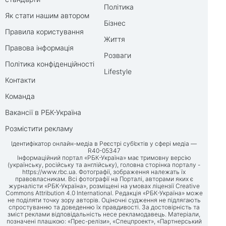
Політика
Як стати нашим автором
Бізнес
Правила користування
Життя
Правова інформація
Розваги
Політика конфіденційності
Lifestyle
Контакти
Команда
Вакансії в РБК-Україна
Розмістити рекламу
Ідентифікатор онлайн-медіа в Реєстрі суб’єктів у сфері медіа —
R40-05347
Інформаційний портал «РБК-Україна» має тримовну версію
(українську, російську та англійську), головна сторінка порталу -
https://www.rbc.ua
. Фотографії, зображення належать їх
правовласникам. Всі фотографії на Порталі, авторами яких є
журналісти «РБК-Україна», розміщені на умовах ліцензії Creative
Commons Attribution 4.0 International. Редакція «РБК-Україна» може
не поділяти точку зору авторів. Оціночні судження не підлягають
спростуванню та доведенню їх правдивості. За достовірність та
зміст реклами відповідальність несе рекламодавець. Матеріали,
позначені плашкою: «Прес-релізи», «Спецпроект», «Партнерський