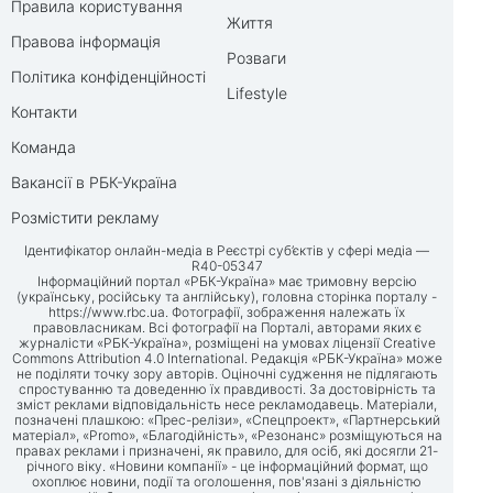
Правила користування
Життя
Правова інформація
Розваги
Політика конфіденційності
Lifestyle
Контакти
Команда
Вакансії в РБК-Україна
Розмістити рекламу
Ідентифікатор онлайн-медіа в Реєстрі суб’єктів у сфері медіа —
R40-05347
Інформаційний портал «РБК-Україна» має тримовну версію
(українську, російську та англійську), головна сторінка порталу -
https://www.rbc.ua
. Фотографії, зображення належать їх
правовласникам. Всі фотографії на Порталі, авторами яких є
журналісти «РБК-Україна», розміщені на умовах ліцензії Creative
Commons Attribution 4.0 International. Редакція «РБК-Україна» може
не поділяти точку зору авторів. Оціночні судження не підлягають
спростуванню та доведенню їх правдивості. За достовірність та
зміст реклами відповідальність несе рекламодавець. Матеріали,
позначені плашкою: «Прес-релізи», «Спецпроект», «Партнерський
матеріал», «Promo», «Благодійність», «Резонанс» розміщуються на
правах реклами і призначені, як правило, для осіб, які досягли 21-
річного віку. «Новини компанії» - це інформаційний формат, що
охоплює новини, події та оголошення, пов'язані з діяльністю