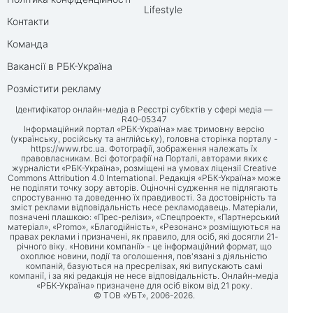
Lifestyle
Контакти
Команда
Вакансії в РБК-Україна
Розмістити рекламу
Ідентифікатор онлайн-медіа в Реєстрі суб’єктів у сфері медіа —
R40-05347
Інформаційний портал «РБК-Україна» має тримовну версію
(українську, російську та англійську), головна сторінка порталу -
https://www.rbc.ua
. Фотографії, зображення належать їх
правовласникам. Всі фотографії на Порталі, авторами яких є
журналісти «РБК-Україна», розміщені на умовах ліцензії Creative
Commons Attribution 4.0 International. Редакція «РБК-Україна» може
не поділяти точку зору авторів. Оціночні судження не підлягають
спростуванню та доведенню їх правдивості. За достовірність та
зміст реклами відповідальність несе рекламодавець. Матеріали,
позначені плашкою: «Прес-релізи», «Спецпроект», «Партнерський
матеріал», «Promo», «Благодійність», «Резонанс» розміщуються на
правах реклами і призначені, як правило, для осіб, які досягли 21-
річного віку. «Новини компанії» - це інформаційний формат, що
охоплює новини, події та оголошення, пов'язані з діяльністю
компаній, базуються на пресрелізах, які випускають самі
компанії, і за які редакція не несе відповідальність. Онлайн-медіа
«РБК-Україна» призначене для осіб віком від 21 року.
© ТОВ «УБТ», 2006-2026.