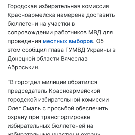
Городская избирательная комиссия
Красноармейска намерена доставить
бюллетени на участки в
сопровождении работников МВД для
проведения
местных выборов
. Об
этом сообщил глава ГУМВД Украины в
Донецкой области Вячеслав
Аброськин.
"В горотдел милиции обратился
председатель Красноармейской
городской избирательной комиссии
Олег Смаль с просьбой обеспечить
охрану при транспортировке
избирательных бюллетеней на
избирательные участки и охрану