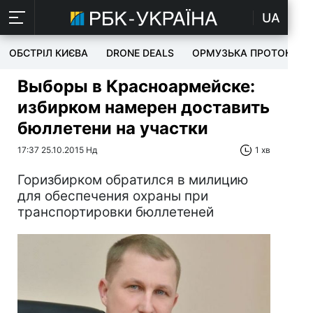
UA
ОБСТРІЛ КИЄВА
DRONE DEALS
ОРМУЗЬКА ПРОТОКА
Выборы в Красноармейске:
избирком намерен доставить
бюллетени на участки
17:37 25.10.2015 Нд
1 хв
Горизбирком обратился в милицию
для обеспечения охраны при
транспортировки бюллетеней