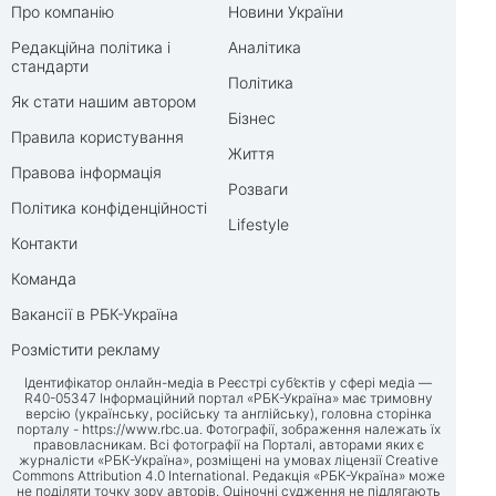
Про компанію
Новини України
Редакційна політика і
Аналітика
стандарти
Політика
Як стати нашим автором
Бізнес
Правила користування
Життя
Правова інформація
Розваги
Політика конфіденційності
Lifestyle
Контакти
Команда
Вакансії в РБК-Україна
Розмістити рекламу
Ідентифікатор онлайн-медіа в Реєстрі суб’єктів у сфері медіа —
R40-05347 Інформаційний портал «РБК-Україна» має тримовну
версію (українську, російську та англійську), головна сторінка
порталу -
https://www.rbc.ua
. Фотографії, зображення належать їх
правовласникам. Всі фотографії на Порталі, авторами яких є
журналісти «РБК-Україна», розміщені на умовах ліцензії Creative
Commons Attribution 4.0 International. Редакція «РБК-Україна» може
не поділяти точку зору авторів. Оціночні судження не підлягають