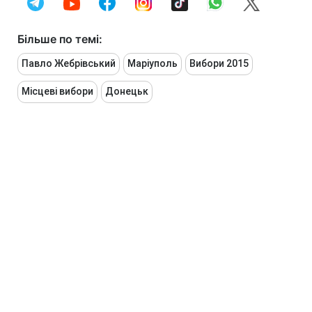
Більше по темі:
Павло Жебрівський
Маріуполь
Вибори 2015
Місцеві вибори
Донецьк