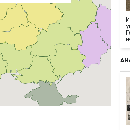
И
у
Г
н
АН