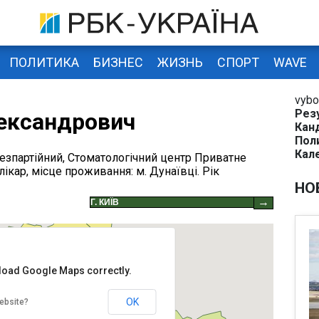
ПОЛИТИКА
БИЗНЕС
ЖИЗНЬ
СПОРТ
WAVE
vybo
Рез
лександрович
Кан
Пол
Кал
безпартійний, Стоматологічний центр Приватне
ікар, місце проживання: м. Дунаївці. Рік
НО
→
 load Google Maps correctly.
OK
ebsite?