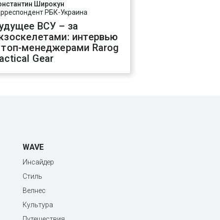
онстантин Широкун
орреспондент РБК-Украина
удущее ВСУ – за
кзоскелетами: интервью
 топ-менеджерами Rarog
actical Gear
WAVE
Инсайдер
Стиль
Велнес
Культура
Путешествия