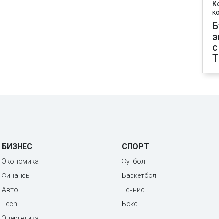
К
к
Б
э
с
T
БИЗНЕС
СПОРТ
Экономика
Футбол
Финансы
Баскетбол
Авто
Теннис
Tech
Бокс
Энергетика