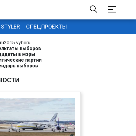
STYLER
СПЕЦПРОЕКТЫ
ru2015 vyboru
ультаты выборов
дидаты в мэры
итические партии
ендарь выборов
ВОСТИ